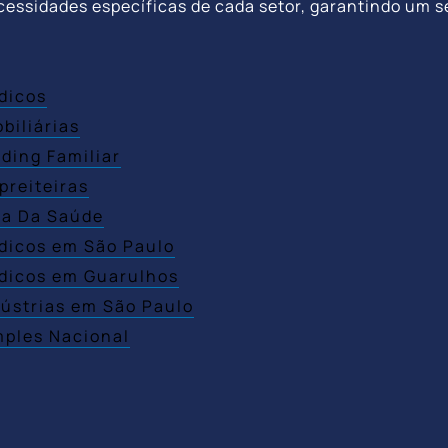
cessidades específicas de cada setor, garantindo um s
dicos
biliárias
ding Familiar
preiteiras
ea Da Saúde
dicos em São Paulo
édicos em Guarulhos
dústrias em São Paulo
mples Nacional