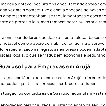
 maneira notável nos últimos anos, fazendo então com
cada vez mais competitivo e com a chegada de novas e
as empresas mantenham-se regulamentadas e operando 
ento de prazos e leis, mas também contribui para a t
ara empreendedores que desejam estabelecer bases só
 notável como o apoio contábil certo facilita o aprov
dor especializado na região, as empresas podem adapt
iscais locais, o que se traduz em economia e seguranç
 Guarusol para Empresas em Arujá
rviços contábeis para empresas em Arujá, oferecendo 
s qualidades que tornam nossos contadores únicos:
atuação, os contadores da Guarusol acumulam vasta e
abordagem personalizada, ajustando então os serviço