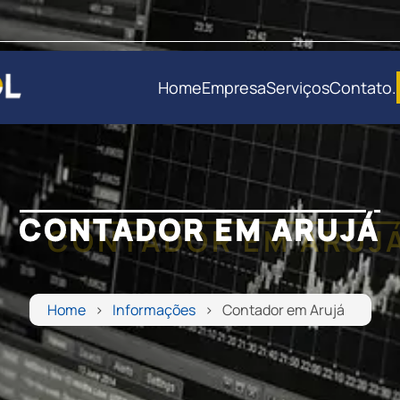
Home
Empresa
Serviços
Contato
.
CONTADOR EM ARUJÁ
Home
Informações
Contador em Arujá