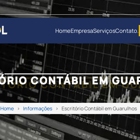
Home
Empresa
Serviços
Contato
.
ÓRIO CONTÁBIL EM GU
Home
Informações
Escritório Contábil em Guarulhos