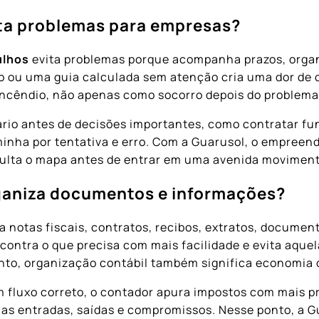
vita problemas para empresas?
ulhos
evita problemas porque acompanha prazos, organ
o ou uma guia calculada sem atenção cria uma dor de c
incêndio, não apenas como socorro depois do problema
io antes de decisões importantes, como contratar func
inha por tentativa e erro. Com a Guarusol, o empreend
ulta o mapa antes de entrar em uma avenida movimen
rganiza documentos e informações?
a notas fiscais, contratos, recibos, extratos, documen
contra o que precisa com mais facilidade e evita aque
anto, organização contábil também significa economia
fluxo correto, o contador apura impostos com mais p
as entradas, saídas e compromissos. Nesse ponto, a G