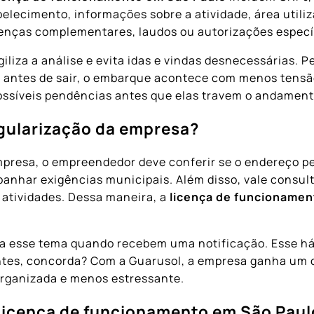
lecimento, informações sobre a atividade, área utiliza
enças complementares, laudos ou autorizações específi
iliza a análise e evita idas e vindas desnecessárias.
antes de sair, o embarque acontece com menos tensão.
possíveis pendências antes que elas travem o andament
egularização da empresa?
mpresa, o empreendedor deve conferir se o endereço pe
anhar exigências municipais. Além disso, vale consul
 atividades. Dessa maneira, a
licença de funcionamen
a esse tema quando recebem uma notificação. Esse há
ntes, concorda? Com a Guarusol, a empresa ganha um o
 organizada e menos estressante.
ar licença de funcionamento em São Pau