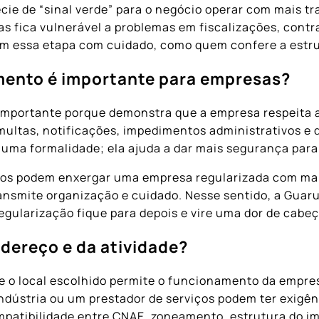
ie de “sinal verde” para o negócio operar com mais tr
 fica vulnerável a problemas em fiscalizações, contra
m essa etapa com cuidado, como quem confere a estrut
amento é importante para empresas?
importante porque demonstra que a empresa respeita 
 multas, notificações, impedimentos administrativos e
uma formalidade; ela ajuda a dar mais segurança para 
eiros podem enxergar uma empresa regularizada com ma
ansmite organização e cuidado. Nesse sentido, a Gua
egularização fique para depois e vire uma dor de cabeç
ndereço e da atividade?
 se o local escolhido permite o funcionamento da empr
indústria ou um prestador de serviços podem ter exigên
atibilidade entre CNAE, zoneamento, estrutura do imó