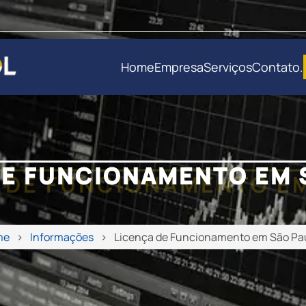
Home
Empresa
Serviços
Contato
.
DE FUNCIONAMENTO EM 
me
Informações
Licença de Funcionamento em São Pa